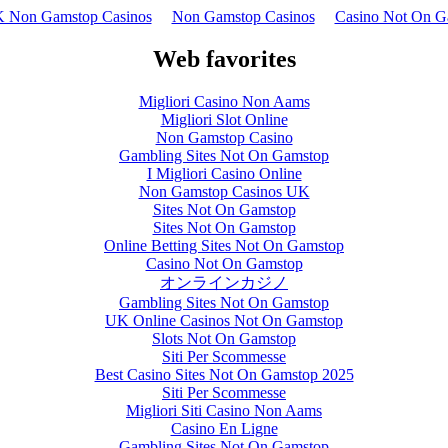
K Non Gamstop Casinos
Non Gamstop Casinos
Casino Not On G
Web favorites
Migliori Casino Non Aams
Migliori Slot Online
Non Gamstop Casino
Gambling Sites Not On Gamstop
I Migliori Casino Online
Non Gamstop Casinos UK
Sites Not On Gamstop
Sites Not On Gamstop
Online Betting Sites Not On Gamstop
Casino Not On Gamstop
オンラインカジノ
Gambling Sites Not On Gamstop
UK Online Casinos Not On Gamstop
Slots Not On Gamstop
Siti Per Scommesse
Best Casino Sites Not On Gamstop 2025
Siti Per Scommesse
Migliori Siti Casino Non Aams
Casino En Ligne
Gambling Sites Not On Gamstop