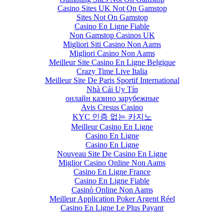
Casino Sites UK Not On Gamstop
Sites Not On Gamstop
Casino En Ligne Fiable
Non Gamstop Casinos UK
Migliori Siti Casino Non Aams
Migliori Casino Non Aams
Meilleur Site Casino En Ligne Belgique
Crazy Time Live Italia
Meilleur Site De Paris Sportif International
Nhà Cái Uy Tín
онлайн казино зарубежные
Avis Cresus Casino
KYC 인증 없는 카지노
Meilleur Casino En Ligne
Casino En Ligne
Casino En Ligne
Nouveau Site De Casino En Ligne
Miglior Casino Online Non Aams
Casino En Ligne France
Casino En Ligne Fiable
Casinò Online Non Aams
Meilleur Application Poker Argent Réel
Casino En Ligne Le Plus Payant