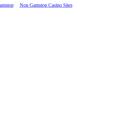
amstop
Non Gamstop Casino Sites