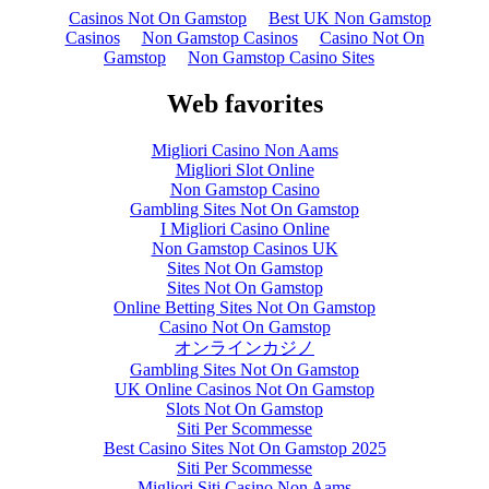
Casinos Not On Gamstop
Best UK Non Gamstop
Casinos
Non Gamstop Casinos
Casino Not On
Gamstop
Non Gamstop Casino Sites
Web favorites
Migliori Casino Non Aams
Migliori Slot Online
Non Gamstop Casino
Gambling Sites Not On Gamstop
I Migliori Casino Online
Non Gamstop Casinos UK
Sites Not On Gamstop
Sites Not On Gamstop
Online Betting Sites Not On Gamstop
Casino Not On Gamstop
オンラインカジノ
Gambling Sites Not On Gamstop
UK Online Casinos Not On Gamstop
Slots Not On Gamstop
Siti Per Scommesse
Best Casino Sites Not On Gamstop 2025
Siti Per Scommesse
Migliori Siti Casino Non Aams