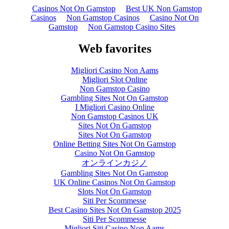
Casinos Not On Gamstop
Best UK Non Gamstop
Casinos
Non Gamstop Casinos
Casino Not On
Gamstop
Non Gamstop Casino Sites
Web favorites
Migliori Casino Non Aams
Migliori Slot Online
Non Gamstop Casino
Gambling Sites Not On Gamstop
I Migliori Casino Online
Non Gamstop Casinos UK
Sites Not On Gamstop
Sites Not On Gamstop
Online Betting Sites Not On Gamstop
Casino Not On Gamstop
オンラインカジノ
Gambling Sites Not On Gamstop
UK Online Casinos Not On Gamstop
Slots Not On Gamstop
Siti Per Scommesse
Best Casino Sites Not On Gamstop 2025
Siti Per Scommesse
Migliori Siti Casino Non Aams