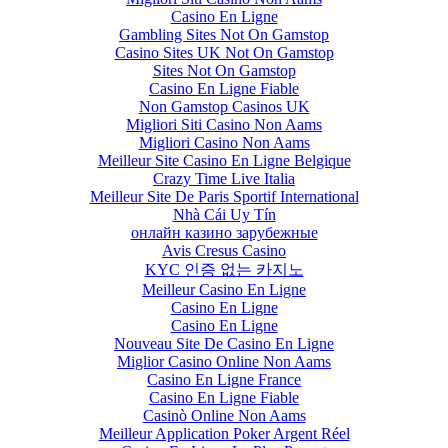
Casino En Ligne
Gambling Sites Not On Gamstop
Casino Sites UK Not On Gamstop
Sites Not On Gamstop
Casino En Ligne Fiable
Non Gamstop Casinos UK
Migliori Siti Casino Non Aams
Migliori Casino Non Aams
Meilleur Site Casino En Ligne Belgique
Crazy Time Live Italia
Meilleur Site De Paris Sportif International
Nhà Cái Uy Tín
онлайн казино зарубежные
Avis Cresus Casino
KYC 인증 없는 카지노
Meilleur Casino En Ligne
Casino En Ligne
Casino En Ligne
Nouveau Site De Casino En Ligne
Miglior Casino Online Non Aams
Casino En Ligne France
Casino En Ligne Fiable
Casinò Online Non Aams
Meilleur Application Poker Argent Réel