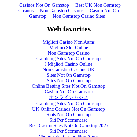
Casinos Not On Gamstop
Best UK Non Gamstop
Casinos
Non Gamstop Casinos
Casino Not On
Gamstop
Non Gamstop Casino Sites
Web favorites
Migliori Casino Non Aams
Migliori Slot Online
Non Gamstop Casino
Gambling Sites Not On Gamstop
I Migliori Casino Online
Non Gamstop Casinos UK
Sites Not On Gamstop
Sites Not On Gamstop
Online Betting Sites Not On Gamstop
Casino Not On Gamstop
オンラインカジノ
Gambling Sites Not On Gamstop
UK Online Casinos Not On Gamstop
Slots Not On Gamstop
Siti Per Scommesse
Best Casino Sites Not On Gamstop 2025
Siti Per Scommesse
Migliori Siti Casino Non Aams