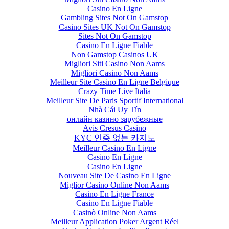
Casino En Ligne
Gambling Sites Not On Gamstop
Casino Sites UK Not On Gamstop
Sites Not On Gamstop
Casino En Ligne Fiable
Non Gamstop Casinos UK
Migliori Siti Casino Non Aams
Migliori Casino Non Aams
Meilleur Site Casino En Ligne Belgique
Crazy Time Live Italia
Meilleur Site De Paris Sportif International
Nhà Cái Uy Tín
онлайн казино зарубежные
Avis Cresus Casino
KYC 인증 없는 카지노
Meilleur Casino En Ligne
Casino En Ligne
Casino En Ligne
Nouveau Site De Casino En Ligne
Miglior Casino Online Non Aams
Casino En Ligne France
Casino En Ligne Fiable
Casinò Online Non Aams
Meilleur Application Poker Argent Réel