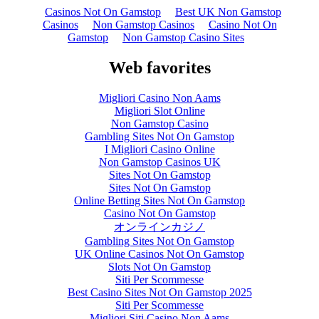
Casinos Not On Gamstop
Best UK Non Gamstop
Casinos
Non Gamstop Casinos
Casino Not On
Gamstop
Non Gamstop Casino Sites
Web favorites
Migliori Casino Non Aams
Migliori Slot Online
Non Gamstop Casino
Gambling Sites Not On Gamstop
I Migliori Casino Online
Non Gamstop Casinos UK
Sites Not On Gamstop
Sites Not On Gamstop
Online Betting Sites Not On Gamstop
Casino Not On Gamstop
オンラインカジノ
Gambling Sites Not On Gamstop
UK Online Casinos Not On Gamstop
Slots Not On Gamstop
Siti Per Scommesse
Best Casino Sites Not On Gamstop 2025
Siti Per Scommesse
Migliori Siti Casino Non Aams