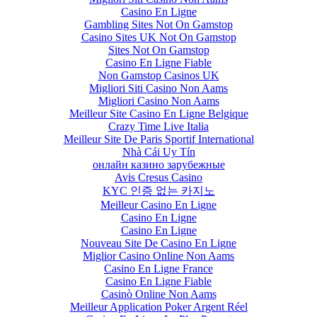
Casino En Ligne
Gambling Sites Not On Gamstop
Casino Sites UK Not On Gamstop
Sites Not On Gamstop
Casino En Ligne Fiable
Non Gamstop Casinos UK
Migliori Siti Casino Non Aams
Migliori Casino Non Aams
Meilleur Site Casino En Ligne Belgique
Crazy Time Live Italia
Meilleur Site De Paris Sportif International
Nhà Cái Uy Tín
онлайн казино зарубежные
Avis Cresus Casino
KYC 인증 없는 카지노
Meilleur Casino En Ligne
Casino En Ligne
Casino En Ligne
Nouveau Site De Casino En Ligne
Miglior Casino Online Non Aams
Casino En Ligne France
Casino En Ligne Fiable
Casinò Online Non Aams
Meilleur Application Poker Argent Réel