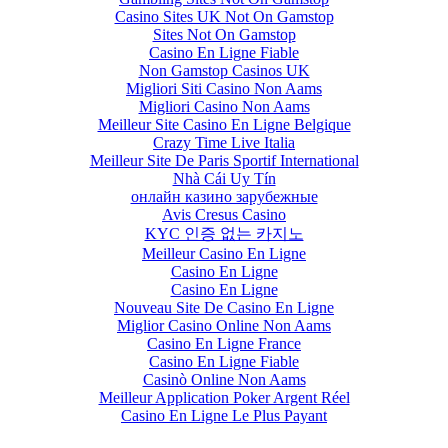
Casino Sites UK Not On Gamstop
Sites Not On Gamstop
Casino En Ligne Fiable
Non Gamstop Casinos UK
Migliori Siti Casino Non Aams
Migliori Casino Non Aams
Meilleur Site Casino En Ligne Belgique
Crazy Time Live Italia
Meilleur Site De Paris Sportif International
Nhà Cái Uy Tín
онлайн казино зарубежные
Avis Cresus Casino
KYC 인증 없는 카지노
Meilleur Casino En Ligne
Casino En Ligne
Casino En Ligne
Nouveau Site De Casino En Ligne
Miglior Casino Online Non Aams
Casino En Ligne France
Casino En Ligne Fiable
Casinò Online Non Aams
Meilleur Application Poker Argent Réel
Casino En Ligne Le Plus Payant